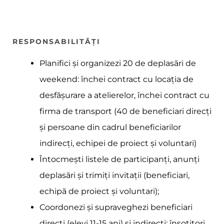
RESPONSABILITĂȚI
Planifici și organizezi 20 de deplasări de
weekend: închei contract cu locația de
desfășurare a atelierelor, închei contract cu
firma de transport (40 de beneficiari direcți
și persoane din cadrul beneficiarilor
indirecți, echipei de proiect și voluntari)
Întocmești listele de participanți, anunți
deplasări și trimiți invitații (beneficiari,
echipă de proiect și voluntari);
Coordonezi și supraveghezi beneficiari
direcți (elevi 11-15 ani) și indirecți: însoțitori