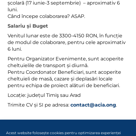
școlară (17 iunie-3 septembrie) – aproximativ 6
luni.
Când începe colaborarea? ASAP.
Salariu și Buget
Venitul lunar este de 3300-4150 RON, în funcție
de modul de colaborare, pentru cele aproximativ
6 luni.
Pentru Organizator Evenimente, sunt acoperite
cheltuielile de transport și diurnă.
Pentru Coordonator Beneficiari, sunt acoperite
cheltuieli de masă, cazare și deplasări locale
pentru echipa de proiect alături de beneficiari.
Locație: județul Timiş sau Arad
Trimite CV și SI pe adresa:
contact@acia.ong
.
Acest website folosește cookies pentru optimizarea experienței
© COPYRIGHT
2026
. TOATE DREPTURILE