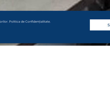
orilor.
Politica de Confidențialitate
.
S
CINE SUNTEM?