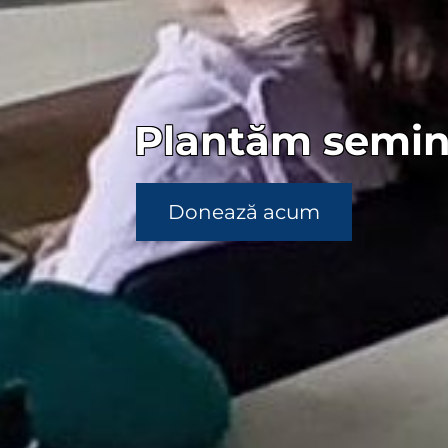
Plantăm seminț
Donează acum