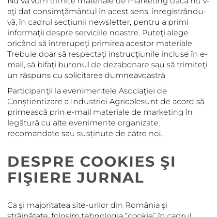
Nu vă vom trimite materiale de marketing dacă nu v-
aţi dat consimţământul în acest sens, înregistrându-
vă, în cadrul secțiunii newsletter, pentru a primi
informaţii despre serviciile noastre. Puteţi alege
oricând să întrerupeţi primirea acestor materiale.
Trebuie doar să respectaţi instrucţiunile incluse în e-
mail, să bifați butonul de dezabonare sau să trimiteţi
un răspuns cu solicitarea dumneavoastră.
Participanţii la evenimentele Asociaţiei de
Conștientizare a Industriei Agricolesunt de acord să
primească prin e-mail materiale de marketing în
legătură cu alte evenimente organizate,
recomandate sau susținute de către noi.
DESPRE COOKIES ŞI
FIŞIERE JURNAL
Ca şi majoritatea site-urilor din România şi
străinătate, folosim tehnologia “cookie” în cadrul