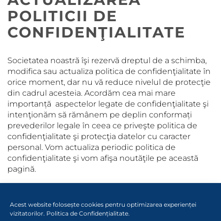
POLITICII DE
CONFIDENŢIALITATE
Societatea noastră îşi rezervă dreptul de a schimba,
modifica sau actualiza politica de confidenţialitate în
orice moment, dar nu vă reduce nivelul de protecţie
din cadrul acesteia. Acordăm cea mai mare
importanță aspectelor legate de confidenţialitate şi
intenţionăm să rămânem pe deplin conformați
prevederilor legale în ceea ce priveşte politica de
confidenţialitate şi protecţia datelor cu caracter
personal. Vom actualiza periodic politica de
confidenţialitate şi vom afişa noutăţile pe această
pagină.
Acest website folosește cookies pentru optimizarea experienței
© COPYRIGHT
2026
. TOATE DREPTURILE
vizitatorilor.
Politica de Confidențialitate
.
REZERVATE. ASOCIAȚIA PENTRU CONȘTIENTIZAREA