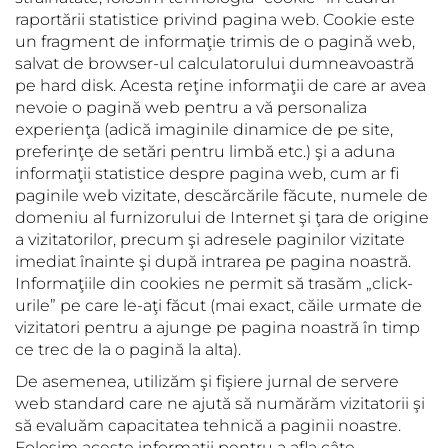
raportării statistice privind pagina web. Cookie este
un fragment de informaţie trimis de o pagină web,
salvat de browser-ul calculatorului dumneavoastră
pe hard disk. Acesta reţine informaţii de care ar avea
nevoie o pagină web pentru a vă personaliza
experienţa (adică imaginile dinamice de pe site,
preferinţe de setări pentru limbă etc.) şi a aduna
informaţii statistice despre pagina web, cum ar fi
paginile web vizitate, descărcările făcute, numele de
domeniu al furnizorului de Internet şi ţara de origine
a vizitatorilor, precum şi adresele paginilor vizitate
imediat înainte şi după intrarea pe pagina noastră.
Informaţiile din cookies ne permit să trasăm „click-
urile” pe care le-aţi făcut (mai exact, căile urmate de
vizitatori pentru a ajunge pe pagina noastră în timp
ce trec de la o pagină la alta).
De asemenea, utilizăm şi fişiere jurnal de servere
web standard care ne ajută să numărăm vizitatorii şi
să evaluăm capacitatea tehnică a paginii noastre.
Folosim aceste informaţii pentru a afla câte