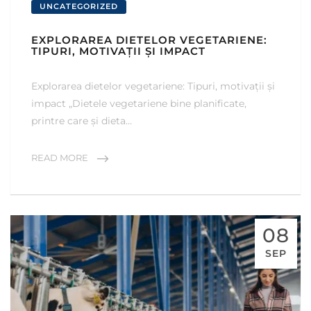
UNCATEGORIZED
EXPLORAREA DIETELOR VEGETARIENE:
TIPURI, MOTIVAȚII ȘI IMPACT
Explorarea dietelor vegetariene: Tipuri, motivații și
impact „Dietele vegetariene bine planificate,
printre care și dieta…
READ MORE
08
SEP