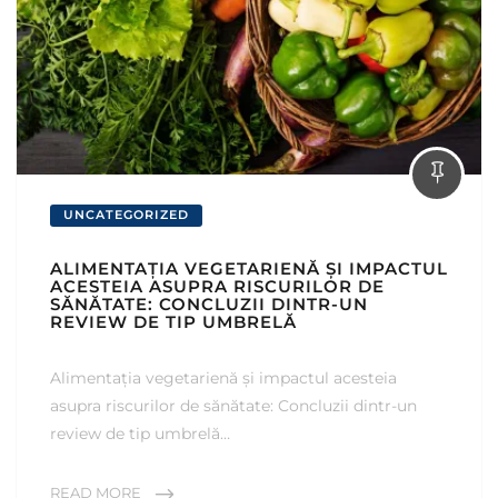
UNCATEGORIZED
ALIMENTAȚIA VEGETARIENĂ ȘI IMPACTUL
ACESTEIA ASUPRA RISCURILOR DE
SĂNĂTATE: CONCLUZII DINTR-UN
REVIEW DE TIP UMBRELĂ
Alimentația vegetarienă și impactul acesteia
asupra riscurilor de sănătate: Concluzii dintr-un
review de tip umbrelă…
READ MORE